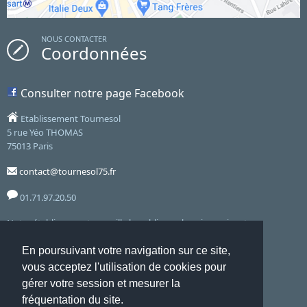
NOUS CONTACTER
Coordonnées
Consulter notre page Facebook
Etablissement Tournesol
5 rue Yéo THOMAS
75013 Paris
contact@tournesol75.fr
01.71.97.20.50
Notre établissement accueille le public aux horaires suivants :
9hoo - 16h3o : Lundi, Mardi, Jeudi, Vendredi
En poursuivant votre navigation sur ce site,
vous acceptez l'utilisation de cookies pour
Directrice: Olivia Marchal
gérer votre session et mesurer la
fréquentation du site.