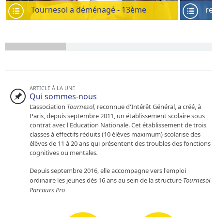
Tournesol a déménagé - 13ème
re
Tournesol a déménagé dans le 13ème en janvier 2021
reportage 
au 5 rue Yéo Thomas 75013
ARTICLE À LA UNE
Qui sommes-nous
L’association
Tournesol,
reconnue d'Intérêt Général, a créé, à
Paris, depuis septembre 2011, un établissement scolaire sous
contrat avec l'Education Nationale. Cet établissement de trois
classes à effectifs réduits (10 élèves maximum) scolarise des
élèves de 11 à 20 ans qui présentent des troubles des fonctions
cognitives ou mentales
.
Depuis septembre 2016, elle accompagne vers l'emploi
ordinaire les jeunes dès 16 ans au sein de la structure
Tournesol
Parcours Pro