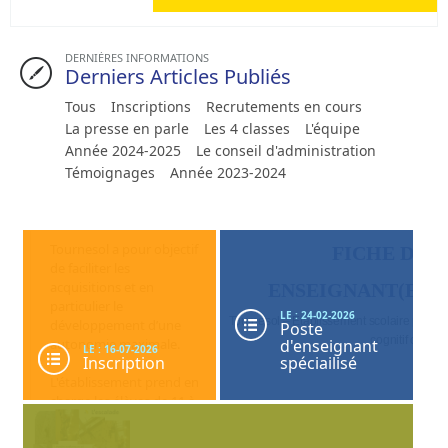
DERNIÈRES INFORMATIONS
Derniers Articles Publiés
Tous
Inscriptions
Recrutements en cours
La presse en parle
Les 4 classes
L'équipe
Année 2024-2025
Le conseil d'administration
Témoignages
Année 2023-2024
Tournesol a pour objectif
FICHE DE P
de faciliter les
acquisitions et en
ENSEIGNANT(E) S
particulier le
LE : 24-02-2026
Tournesol – Etablissement scolaire pour é
développement d’une
Poste
cognitif ou men
autonomie maximale.
d'enseignant
LE : 16-07-2026
Inscription
spéciailisé
L'établissement prend en
charge les élèves de 11 à
Quotité de travail
: 100% - CDI
20 ans et construit
Amplitude horaire
: 28h/semaine pr
l'après-Tournesol avec