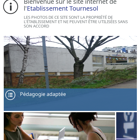
Bienvenue sur le site internet de
l'
Etablissement Tournesol
LES PHOTOS DE CE SITE SONT LA PROPRIÉTÉ DE
L'ÉTABLISSEMENT ET NE PEUVENT ÊTRE UTILISÉES SANS
SON ACCORD
Pédagogie adaptée
Pour des élèves de 11 à 20 ans présentant des troubles cognitifs ou ment
Enseignement individualisé et diversifié